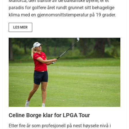
Mallorca, den største av de baleariske øyene, er et
paradis for golfere året rundt grunnet sitt behagelige
klima med en gjennomsnittstemperatur på 19 grader.
LES MER
Celine Borge klar for LPGA Tour
Etter fire år som profesjonell på nest høysete nivå i